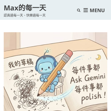
Max的每一天
E
MENU
認真過每一天、快樂過每一天
x
p
a
n
d
s
e
a
r
c
h
f
o
r
m