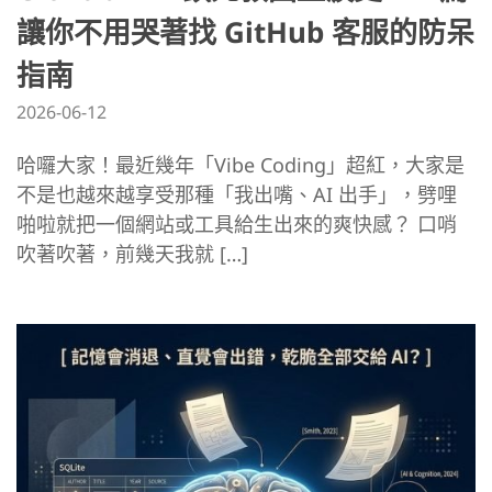
讓你不用哭著找 GitHub 客服的防呆
指南
2026-06-12
哈囉大家！最近幾年「Vibe Coding」超紅，大家是
不是也越來越享受那種「我出嘴、AI 出手」，劈哩
啪啦就把一個網站或工具給生出來的爽快感？ 口哨
吹著吹著，前幾天我就 […]