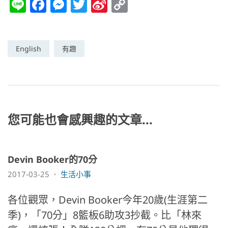
Li
F
M
T
Si
C
n
a
e
w
n
o
e
c
ss
itt
a
p
e
e
er
W
y
English
有趣
b
n
ei
Li
o
g
b
n
o
er
o
k
k
您可能也會感興趣的文章...
Devin Booker的70分
2017-03-25
生活小事
各位觀眾，Devin Booker今年20歲(生涯第二
季)，「70分」8籃板6助攻3抄截。比「林來