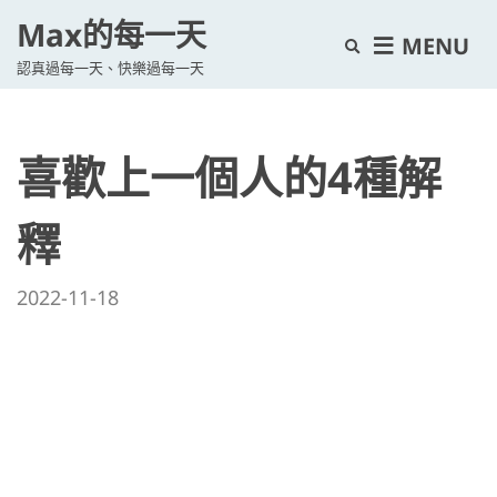
Max的每一天
E
MENU
認真過每一天、快樂過每一天
x
p
a
喜歡上一個人的4種解
n
d
s
釋
e
a
2022-11-18
r
c
h
f
o
r
m