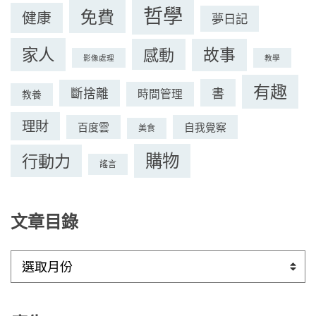
哲學
免費
健康
夢日記
家人
感動
故事
影像處理
教學
有趣
書
斷捨離
時間管理
教養
理財
百度雲
自我覺察
美食
購物
行動力
謠言
文章目錄
文
章
目
錄