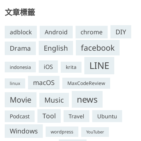
文章標籤
DIY
chrome
adblock
Android
facebook
English
Drama
LINE
iOS
krita
indonesia
macOS
MaxCodeReview
linux
news
Movie
Music
Tool
Travel
Ubuntu
Podcast
Windows
wordpress
YouTuber