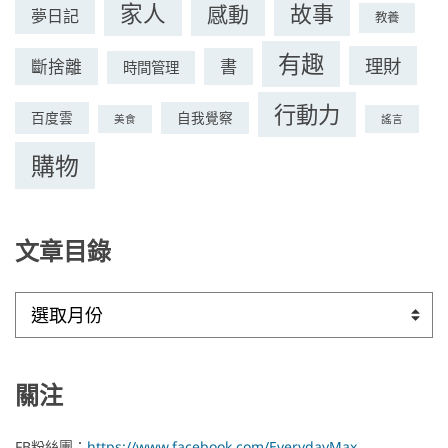
家人
故事
感動
夢日記
教養
有趣
理財
斷捨離
書
時間管理
行動力
百度雲
自我覺察
美食
謠言
購物
文章目錄
文
章
目
錄
關注
FB粉絲團：
https://www.facebook.com/EverydayMax