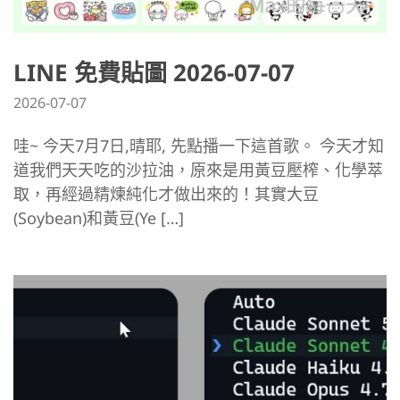
LINE 免費貼圖 2026-07-07
2026-07-07
哇~ 今天7月7日,晴耶, 先點播一下這首歌。 今天才知
道我們天天吃的沙拉油，原來是用黃豆壓榨、化學萃
取，再經過精煉純化才做出來的！其實大豆
(Soybean)和黃豆(Ye […]