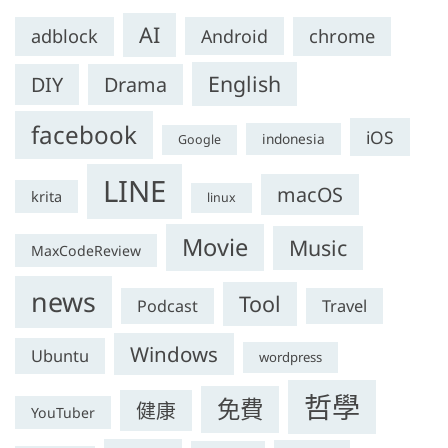
AI
adblock
Android
chrome
English
DIY
Drama
facebook
iOS
indonesia
Google
LINE
macOS
krita
linux
Movie
Music
MaxCodeReview
news
Tool
Podcast
Travel
Windows
Ubuntu
wordpress
哲學
免費
健康
YouTuber