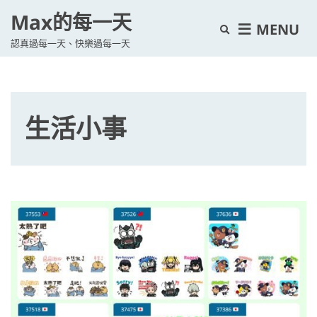
Max的每一天
E
MENU
認真過每一天、快樂過每一天
x
p
a
n
生活小事
d
s
e
a
r
c
h
f
o
r
m