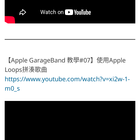
【Apple GarageBand 教學#07】使用Apple
Loops拼湊歌曲
https://www.youtube.com/watch?v=xi2w-1-
m0_s