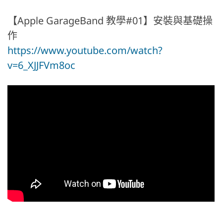
【Apple GarageBand 教學#01】安裝與基礎操
作
https://www.youtube.com/watch?
v=6_XJJFVm8oc