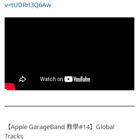
v=tUDRrl3Q6Aw
【Apple GarageBand 教學#14】Global
Tracks