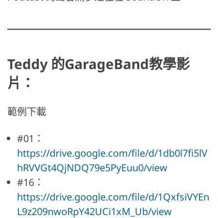
Teddy 的GarageBand教學影
片：
範例下載
#01：
https://drive.google.com/file/d/1db0l7fi5lV
hRVVGt4QjNDQ79e5PyEuu0/view
#16：
https://drive.google.com/file/d/1QxfsiVYEn
L9z209nwoRpY42UCi1xM_Ub/view