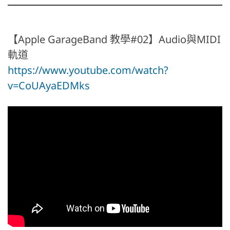
【Apple GarageBand 教學#02】Audio與MIDI
軌道
https://www.youtube.com/watch?
v=CoUAyaEDMks