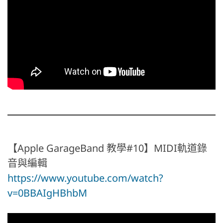
【Apple GarageBand 教學#10】MIDI軌道錄
音與編輯
https://www.youtube.com/watch?
v=0BBAIgHBhbM