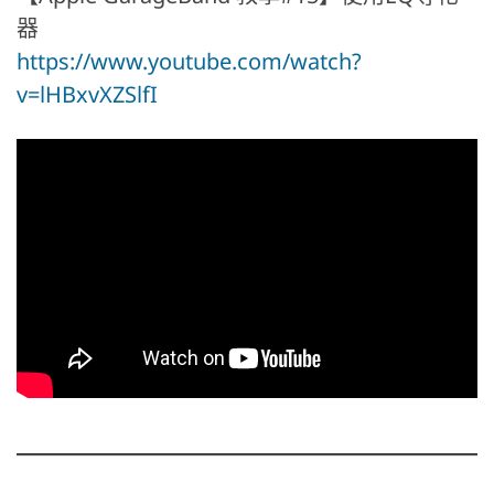
器
https://www.youtube.com/watch?
v=lHBxvXZSlfI