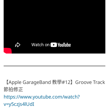
【Apple GarageBand 教學#12】Groove Track
節拍修正
https://www.youtube.com/watch?
v=y5czjs4lUdI