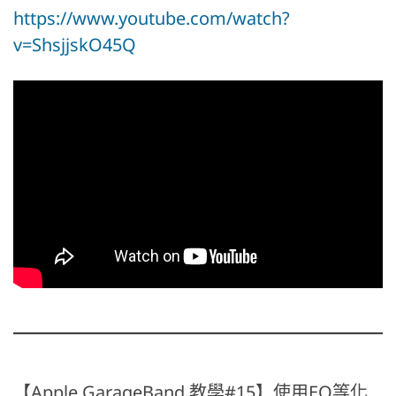
https://www.youtube.com/watch?
v=ShsjjskO45Q
【Apple GarageBand 教學#15】使用EQ等化