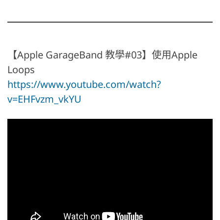
【Apple GarageBand 教學#03】使用Apple
Loops
https://www.youtube.com/watch?
v=EHFvzm_vkYU