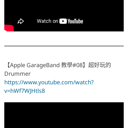
【Apple GarageBand 教學#08】超好玩的
Drummer
https://www.youtube.com/watch?
v=hWf7WJHtls8