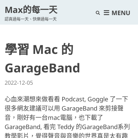
Max的每一天
E
MENU
認真過每一天、快樂過每一天
x
p
a
學習 Mac 的
n
d
s
GarageBand
e
a
2022-12-05
r
c
心血來潮想來做看看 Podcast, Goggle 了一下
h
很多網友建議可以用 GarageBand 來剪接聲
f
音，剛好有一台mac電腦，也下載了
o
GarageBand, 看完 Teddy 的GarageBand系列
r
教學影片，覺得聲音與音樂的世界真是太有趣
m