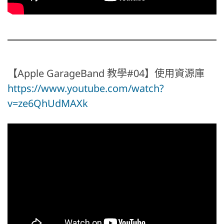
【Apple GarageBand 教學#04】使用資源庫
https://www.youtube.com/watch?
v=ze6QhUdMAXk