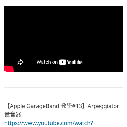
【Apple GarageBand 教學#13】Arpeggiator
琶音器
https://www.youtube.com/watch?