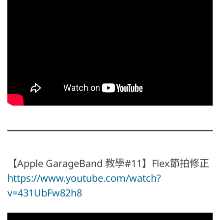
【Apple GarageBand 教學#11】Flex節拍修正
https://www.youtube.com/watch?
v=431UbFw82h8