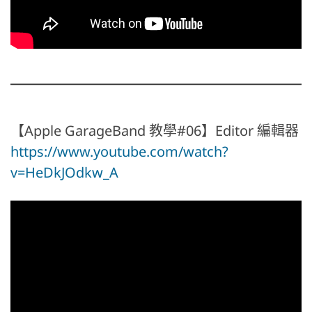
【Apple GarageBand 教學#06】Editor 編輯器
https://www.youtube.com/watch?
v=HeDkJOdkw_A