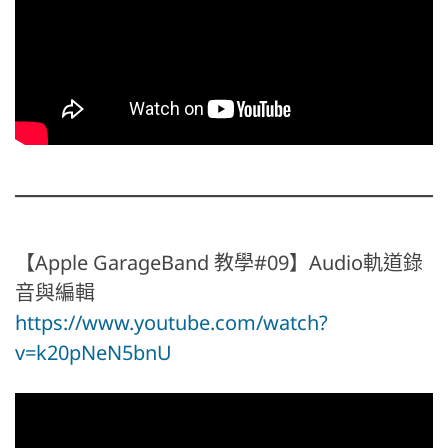
【Apple GarageBand 教學#09】Audio軌道錄
音與編輯
https://www.youtube.com/watch?
v=k20pNeN5bnU