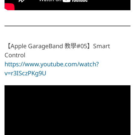
【Apple GarageBand 教學#05】Smart
Control
https://www.youtube.com/watch?
v=r3ISczPKg9U