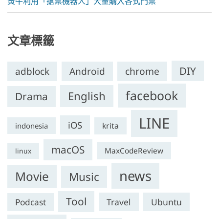
黃牛利用「搶票機器人」大量購入各式門票
文章標籤
DIY
chrome
adblock
Android
facebook
English
Drama
LINE
iOS
krita
indonesia
macOS
MaxCodeReview
linux
news
Movie
Music
Tool
Travel
Ubuntu
Podcast