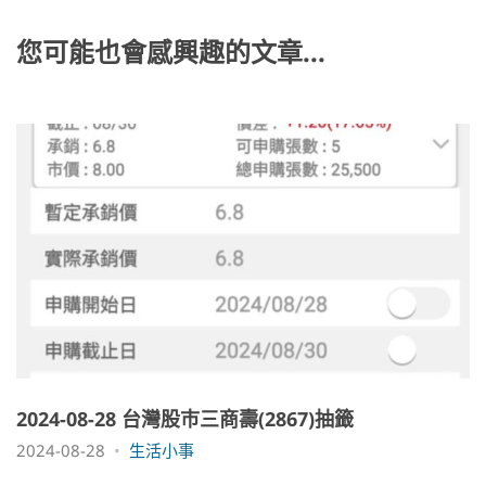
o
er
o
k
k
您可能也會感興趣的文章...
2024-08-28 台灣股巿三商壽(2867)抽籤
2024-08-28
生活小事