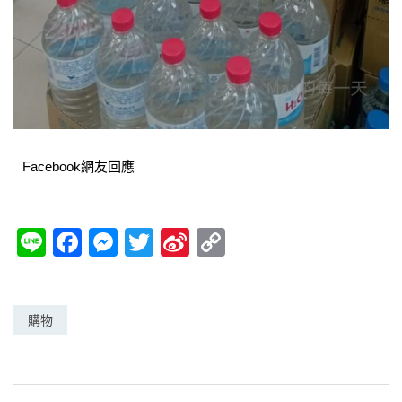
Facebook網友回應
Li
F
M
T
Si
C
n
a
e
w
n
o
e
c
ss
itt
a
p
e
e
er
W
y
購物
b
n
ei
Li
o
g
b
n