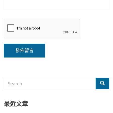
A
l
t
e
Search
r
Sea
for:
n
a
t
i
最近文章
v
e