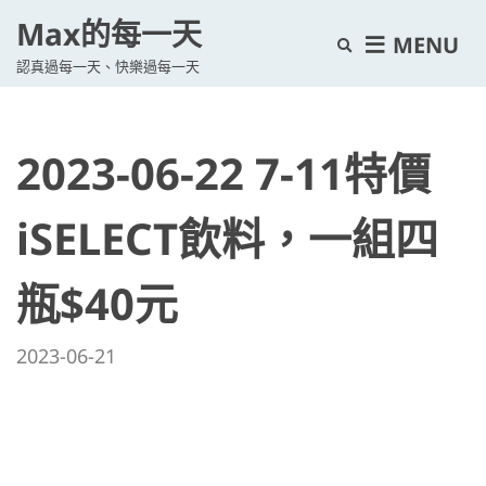
Max的每一天
E
MENU
認真過每一天、快樂過每一天
x
p
a
2023-06-22 7-11特價
n
d
s
iSELECT飲料，一組四
e
a
瓶$40元
r
c
2023-06-21
h
f
o
r
m