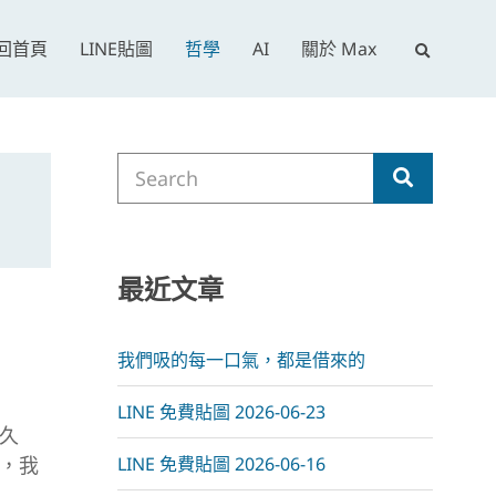
E
回首頁
LINE貼圖
哲學
AI
關於 Max
x
p
a
Search
n
Search
for:
d
s
e
最近文章
a
r
c
我們吸的每一口氣，都是借來的
h
f
LINE 免費貼圖 2026-06-23
o
久
r
，我
LINE 免費貼圖 2026-06-16