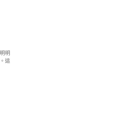
明明
。這