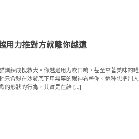
越用力推對方就離你越遠
貓訓練成搜救犬。你越是用力吹口哨，甚至拿著美味的罐
牠只會躲在沙發底下用無辜的眼神看著你。這種想把別人
歡的形狀的行為，其實是在給 […]