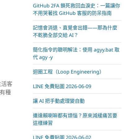
m
GitHub 2FA 鎖死救回血淚史：一篇讓你
不用哭著找 GitHub 客服的防呆指南
記憶會消退、直覺會出錯——那為什麼
不乾脆全部交給 AI？
簡化指令的聰明解法：使用 agyy.bat 取
代 agy -y
迴圈工程（Loop Engineering）
生活客
LINE 免費貼圖 2026-06-09
有種
讓 AI 把手動處理變自動
連達賴喇嘛都有煩惱？原來減緩痛苦要
這樣練習
LINE 免費貼圖 2026-06-02