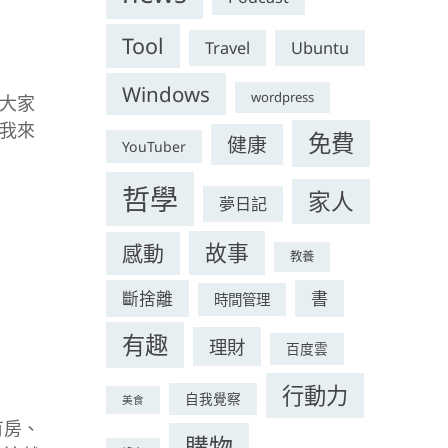
Tool
Travel
Ubuntu
Windows
wordpress
大家
我來
免費
健康
YouTuber
哲學
家人
夢日記
故事
感動
教養
斷捨離
書
時間管理
有趣
理財
百度雲
行動力
自我覺察
美食
有房、
購物