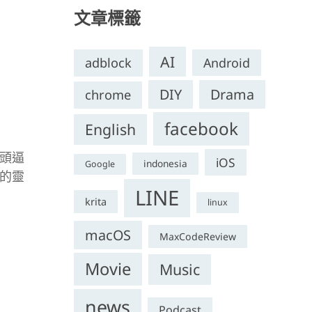
文章標籤
AI
adblock
Android
DIY
Drama
chrome
facebook
English
頭逼
iOS
indonesia
Google
的靈
LINE
krita
linux
macOS
MaxCodeReview
Movie
Music
news
Podcast