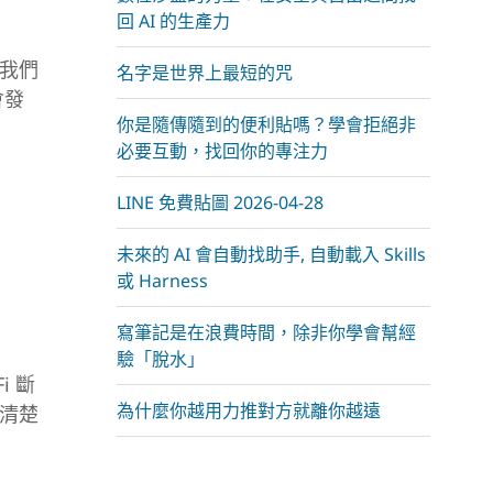
回 AI 的生產力
我們
名字是世界上最短的咒
會發
你是隨傳隨到的便利貼嗎？學會拒絕非
必要互動，找回你的專注力
LINE 免費貼圖 2026-04-28
未來的 AI 會自動找助手, 自動載入 Skills
或 Harness
」
寫筆記是在浪費時間，除非你學會幫經
驗「脫水」
i 斷
為什麼你越用力推對方就離你越遠
清楚