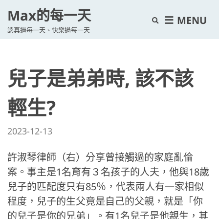
Max的每一天
E
MENU
認真過每一天、快樂過每一天
x
p
a
兒子是弟弟時, 該不該
n
d
s
輕生?
e
a
2023-12-13
r
c
許淑琴律師（右）分享曾接觸過的家庭亂倫
h
案。事主是1名育有３名孩子的人夫，他與18歲
f
兒子的匹配度只有85％，代表兩人有一家相似
o
程度，兒子的生父竟是自己的父親，就是「你
r
的兒子是你的兄弟」。有1名兒子是他親生，其
m