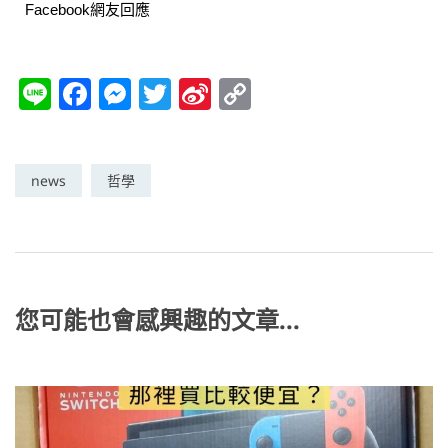
Facebook網友回應
Li
F
M
T
Si
C
n
a
e
w
n
o
e
c
ss
itt
a
p
e
e
er
W
y
news
哲學
b
n
ei
Li
o
g
b
n
o
er
o
k
k
您可能也會感興趣的文章...