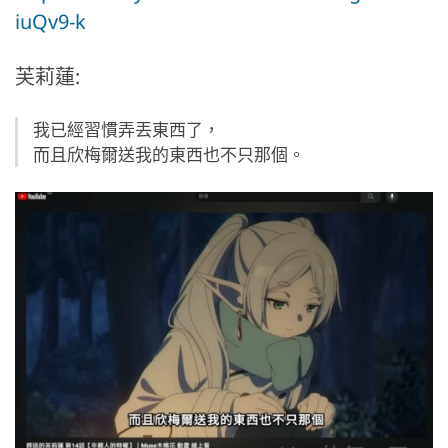
iuQv9-k
芙莉蓮:
我已經習慣弄丟東西了，
而且欣梅爾送我的東西也不只那個。