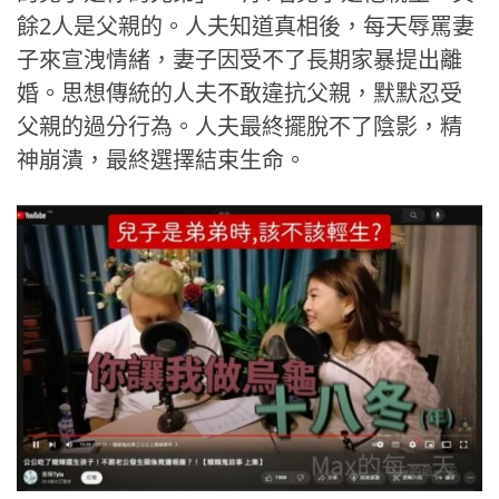
餘2人是父親的。人夫知道真相後，每天辱罵妻
子來宣洩情緒，妻子因受不了長期家暴提出離
婚。思想傳統的人夫不敢違抗父親，默默忍受
父親的過分行為。人夫最終擺脫不了陰影，精
神崩潰，最終選擇結束生命。