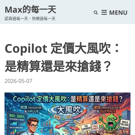
Max的每一天
E
MENU
認真過每一天、快樂過每一天
x
p
a
Copilot 定價大風吹：
n
d
s
是精算還是來搶錢？
e
a
2026-05-07
r
c
h
f
o
r
m