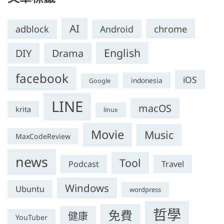
AI
chrome
adblock
Android
English
DIY
Drama
facebook
iOS
indonesia
Google
LINE
macOS
krita
linux
Movie
Music
MaxCodeReview
news
Tool
Travel
Podcast
Windows
Ubuntu
wordpress
哲學
免費
健康
YouTuber