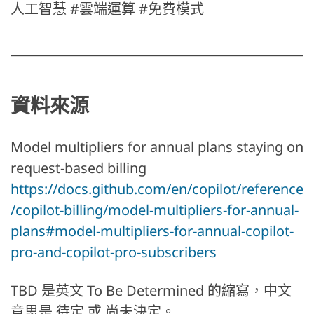
人工智慧 #雲端運算 #免費模式
資料來源
Model multipliers for annual plans staying on
request-based billing
https://docs.github.com/en/copilot/reference
/copilot-billing/model-multipliers-for-annual-
plans#model-multipliers-for-annual-copilot-
pro-and-copilot-pro-subscribers
TBD 是英文 To Be Determined 的縮寫，中文
意思是 待定 或 尚未決定。