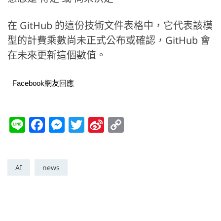
在 GitHub 的這份技術文件表格中，它代表該模
型的計費乘數尚未正式公布或確認，GitHub 會
在未來更新這個數值。
Facebook網友回應
Li
F
M
T
Si
C
n
a
e
w
n
o
e
c
ss
itt
a
p
e
e
er
W
y
AI
news
b
n
ei
Li
o
g
b
n
o
er
o
k