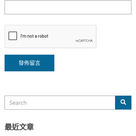
A
l
t
e
Search
r
Sea
for:
n
a
t
i
最近文章
v
e