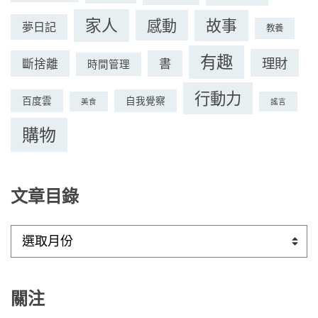
家人
感動
故事
夢日記
教養
有趣
理財
斷捨離
書
時間管理
行動力
百度雲
自我覺察
美食
謠言
購物
文章目錄
文
章
目
錄
關注