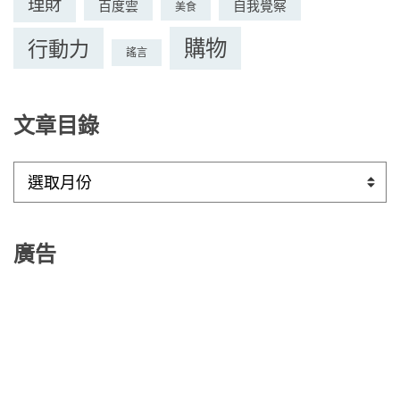
理財
百度雲
自我覺察
美食
購物
行動力
謠言
文章目錄
文
章
目
錄
廣告