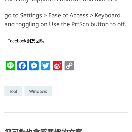
go to Settings > Ease of Access > Keyboard
and toggling on Use the PrtScn button to off.
Facebook網友回應
Li
F
M
T
Si
C
n
a
e
w
n
o
e
c
ss
itt
a
p
e
e
er
W
y
Tool
Windows
b
n
ei
Li
o
g
b
n
o
er
o
k
k