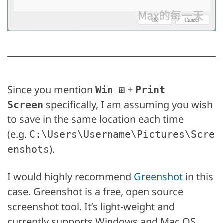
Since you mention
+
Win ⊞
Print
specifically, I am assuming you wish
Screen
to save in the same location each time
(e.g.
C:\Users\Username\Pictures\Scre
).
enshots
I would highly recommend
Greenshot
in this
case. Greenshot is a free, open source
screenshot tool. It’s light-weight and
currently supports Windows and Mac OS.