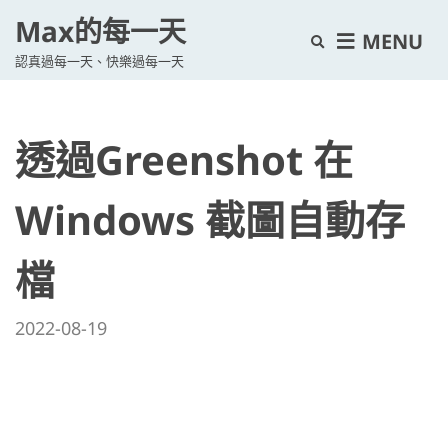
Max的每一天
E
MENU
認真過每一天、快樂過每一天
x
p
a
透過Greenshot 在
n
d
s
Windows 截圖自動存
e
a
檔
r
c
2022-08-19
h
f
o
r
m