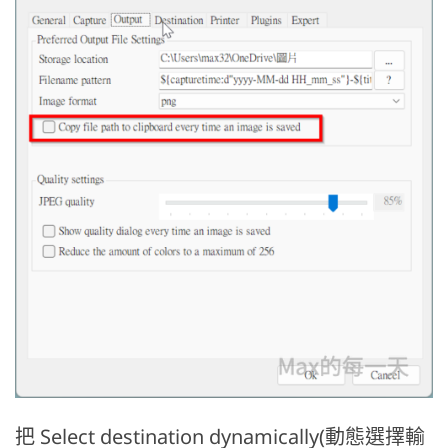
把 Select destination dynamically(動態選擇輸