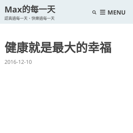
Max的每一天
E
MENU
認真過每一天、快樂過每一天
x
p
a
健康就是最大的幸福
n
d
s
2016-12-10
e
a
r
c
h
f
o
r
m