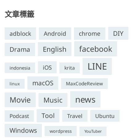
文章標籤
DIY
chrome
adblock
Android
facebook
English
Drama
LINE
iOS
krita
indonesia
macOS
MaxCodeReview
linux
news
Movie
Music
Tool
Travel
Ubuntu
Podcast
Windows
wordpress
YouTuber