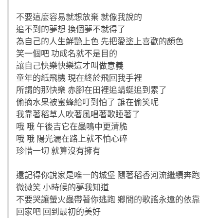
不要這麼容易就想放棄 就像我說的
追不到的夢想 換個夢不就得了
為自己的人生鮮艷上色 先把愛塗上喜歡的顏色
笑一個吧 功成名就不是目的
讓自己快樂快樂這才叫做意義
童年的紙飛機 現在終於飛回我手裡
所謂的那快樂 赤腳在田裡追蜻蜓追到累了
偷摘水果被蜜蜂給叮到怕了 誰在偷笑呢
我靠著稻草人吹著風唱著歌睡著了
哦 哦 午後吉它在蟲鳴中更清脆
哦 哦 陽光灑在路上就不怕心碎
珍惜一切 就算沒有擁有
還記得你說家是唯一的城堡 隨著稻香河流繼續奔跑
微微笑 小時候的夢我知道
不要哭讓螢火蟲帶著你逃跑 鄉間的歌謠永遠的依靠
回家吧 回到最初的美好