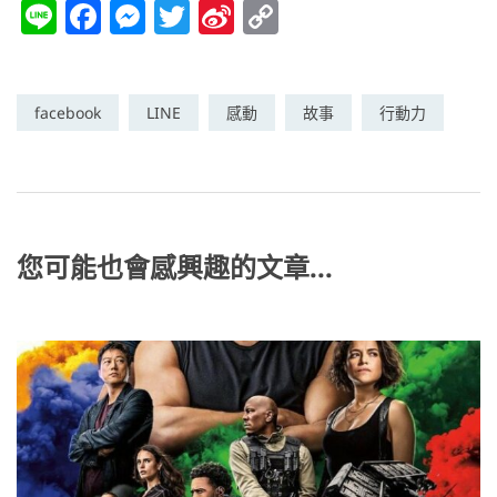
Li
F
M
T
Si
C
n
a
e
w
n
o
e
c
ss
itt
a
p
e
e
er
W
y
facebook
LINE
感動
故事
行動力
b
n
ei
Li
o
g
b
n
o
er
o
k
k
您可能也會感興趣的文章...