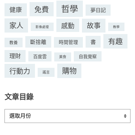
哲學
免費
健康
夢日記
家人
感動
故事
影像處理
教學
有趣
書
斷捨離
時間管理
教養
理財
百度雲
自我覺察
美食
購物
行動力
謠言
文章目錄
文
章
目
錄