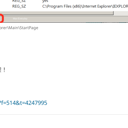
rer\Main\StartPage
架！
p?f=514&t=4247995