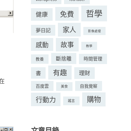
哲學
免費
健康
家人
夢日記
影像處理
感動
故事
教學
斷捨離
時間管理
教養
有趣
理財
書
在
百度雲
自我覺察
美食
購物
行動力
謠言
文章目錄