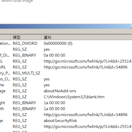
r\Main\StartPage