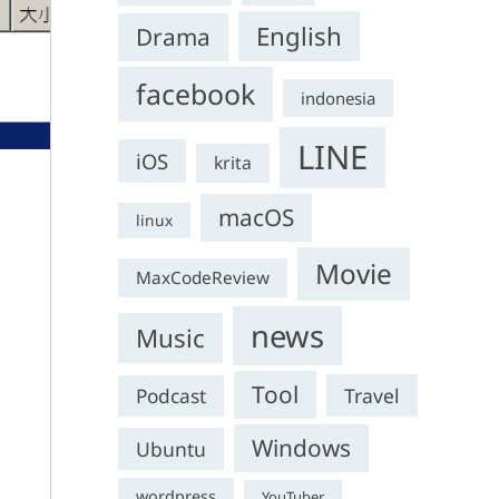
English
Drama
facebook
indonesia
LINE
iOS
krita
macOS
linux
Movie
MaxCodeReview
news
Music
Tool
Travel
Podcast
Windows
Ubuntu
wordpress
YouTuber