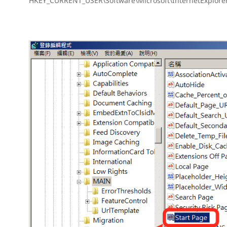
HKEY_CURRENT_USER\Software\Microsoft\InternetExplore