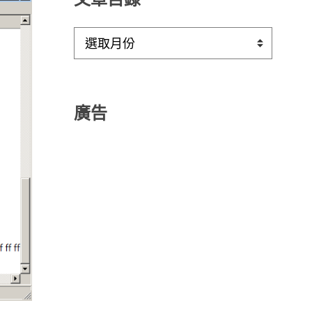
文
章
目
錄
廣告