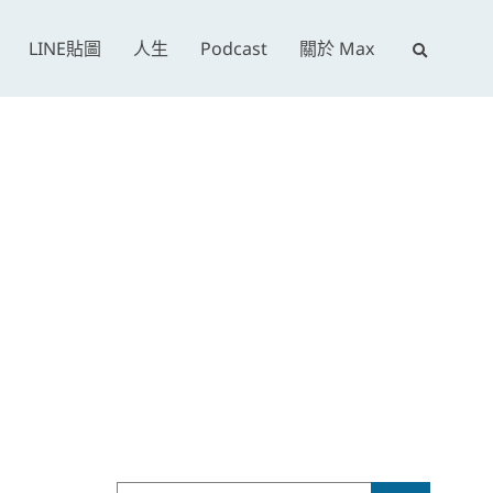
E
LINE貼圖
人生
Podcast
關於 Max
x
p
a
n
d
s
e
a
r
c
h
f
o
r
Search