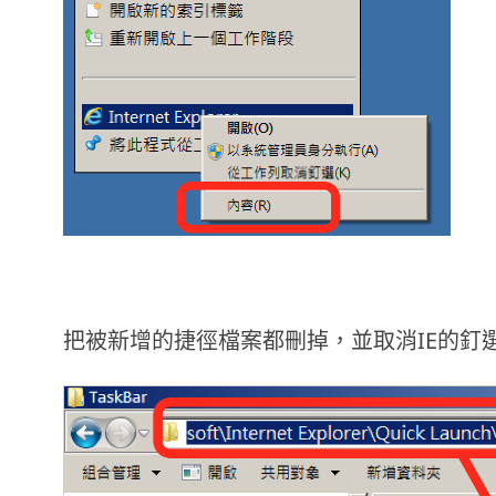
把被新增的捷徑檔案都刪掉，並取消IE的釘