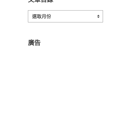
文
章
目
錄
廣告