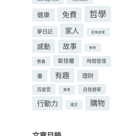
哲學
免費
健康
家人
夢日記
影像處理
感動
故事
教學
斷捨離
時間管理
教養
有趣
理財
書
百度雲
自我覺察
美食
購物
行動力
謠言
文章目錄