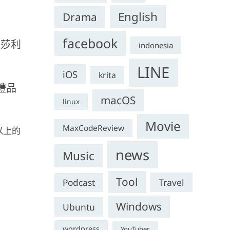
English
Drama
facebook
。莎利
indonesia
LINE
iOS
krita
禮品
macOS
linux
Movie
MaxCodeReview
以上的
news
Music
Tool
Travel
Podcast
Windows
Ubuntu
wordpress
YouTuber