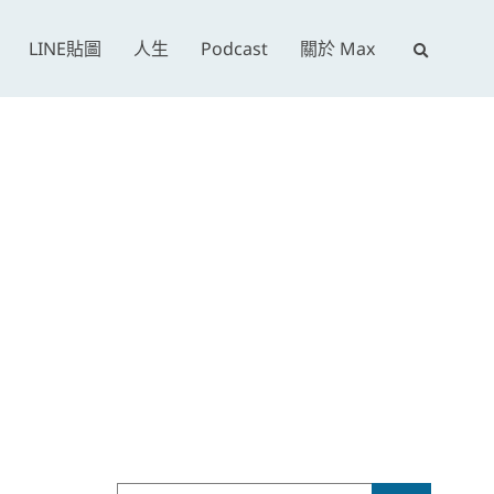
E
LINE貼圖
人生
Podcast
關於 Max
x
p
a
n
d
s
e
a
r
c
h
f
o
r
Search