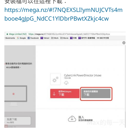
安裝檔可以在這裡下載：
https://mega.nz/#!7NQEXSLI!ymNUJCVTs4m
booe4gJpG_NdCC1YlDbrPBwtXZkjc4cw