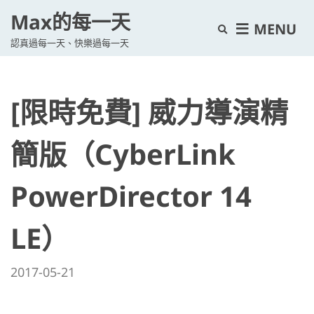
Max的每一天
E
MENU
認真過每一天、快樂過每一天
x
p
a
[限時免費] 威力導演精
n
d
s
簡版（CyberLink
e
a
PowerDirector 14
r
c
LE）
h
f
2017-05-21
o
r
m