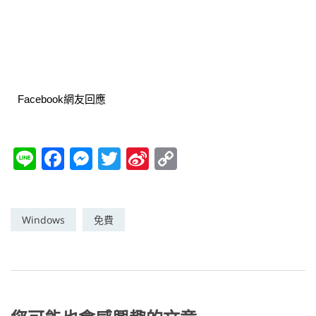
Facebook網友回應
Li
F
M
T
Si
C
n
a
e
w
n
o
e
c
ss
itt
a
p
e
e
er
W
y
Windows
免費
b
n
ei
Li
o
g
b
n
o
er
o
k