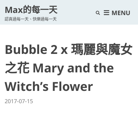
Max的每一天
E
MENU
認真過每一天、快樂過每一天
x
p
a
Bubble 2 x 瑪麗與魔女
n
d
s
之花 Mary and the
e
a
Witch’s Flower
r
c
2017-07-15
h
f
o
r
m