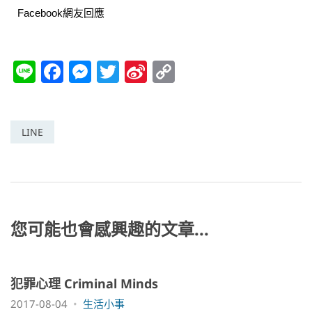
Facebook網友回應
Li
F
M
T
Si
C
n
a
e
w
n
o
e
c
ss
itt
a
p
e
e
er
W
y
LINE
b
n
ei
Li
o
g
b
n
o
er
o
k
k
您可能也會感興趣的文章...
犯罪心理 Criminal Minds
2017-08-04
生活小事