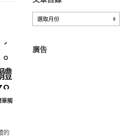
文
章
目
錄
廣告
體筆觸
體的