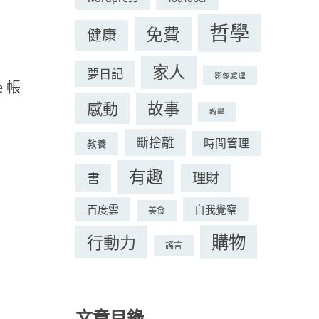
哲學
免費
健康
家人
夢日記
影像處理
e 帳
感動
故事
教學
斷捨離
時間管理
教養
有趣
理財
書
百度雲
自我覺察
美食
購物
行動力
謠言
文章目錄