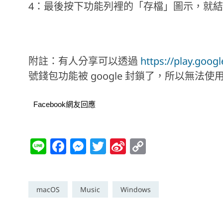
4：最後按下功能列裡的「存檔」圖示，就
附註：有人分享可以透過
https://play.goog
號錢包功能被 google 封鎖了，所以無法
Facebook網友回應
Li
F
M
T
Si
C
n
a
e
w
n
o
e
c
ss
itt
a
p
e
e
er
W
y
macOS
Music
Windows
b
n
ei
Li