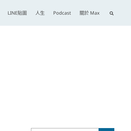
E
LINE貼圖
人生
Podcast
關於 Max
x
p
a
n
d
s
e
a
r
c
h
f
o
r
Search