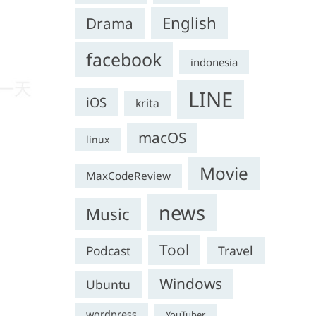
English
Drama
facebook
indonesia
LINE
iOS
krita
macOS
linux
Movie
MaxCodeReview
news
Music
Tool
Travel
Podcast
Windows
Ubuntu
wordpress
YouTuber