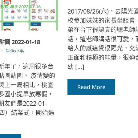
2017/08/26(六)，去陽
校參加妹妹的家長坐談會
弟在台下很認真的聽老師
話，這老師講話很可愛，
貼圖 2022-01-18
給人的感這覺很陽光，充
生活小事
正面和積極的能量，很適
新年了，這周很多台
幼 […]
貼圖貼圖。 疫情變的
與上一周相比，桃園
Read More
多國小提早放寒假，
友們是2022-01-
期四）結業式，開始過