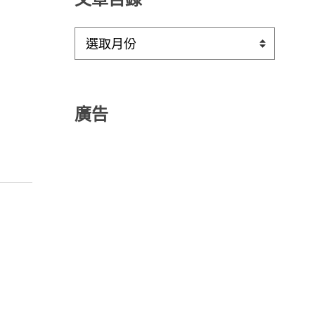
文
章
目
錄
廣告