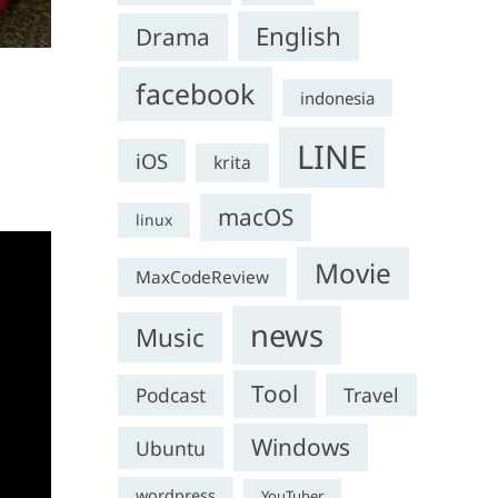
English
Drama
facebook
indonesia
LINE
iOS
krita
macOS
linux
Movie
MaxCodeReview
news
Music
Tool
Travel
Podcast
Windows
Ubuntu
wordpress
YouTuber