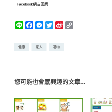
Facebook網友回應
Li
F
M
T
Si
C
n
a
e
w
n
o
e
c
ss
itt
a
p
e
e
er
W
y
健康
家人
購物
b
n
ei
Li
o
g
b
n
o
er
o
k
k
您可能也會感興趣的文章...