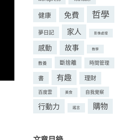
哲學
免費
健康
家人
夢日記
影像處理
感動
故事
教學
斷捨離
時間管理
教養
有趣
理財
書
百度雲
自我覺察
美食
購物
行動力
謠言
文章目錄