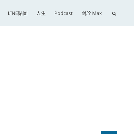
E
LINE貼圖
人生
Podcast
關於 Max
x
p
a
n
d
s
e
a
r
c
h
f
o
r
Search