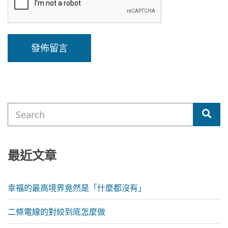
A
l
t
e
Search
r
Sea
for:
n
a
t
i
最近文章
v
e
:
幸福的最高境界竟然是「什麼都沒有」
二條電線的對絞到底怎麼做