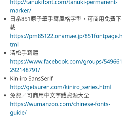
http://tanukifont.com/tanuki-permanent-
marker/
日系851原子筆手寫風格字型，可商用免費下
載
https://pm85122.onamae.jp/851fontpage.h
tml
清松手寫體
https://www.facebook.com/groups/549661
292148791/
Kin-iro SansSerif
http://getsuren.com/kiniro_series.html
免費／可商用中文字體資源大全​
https://wumanzoo.com/chinese-fonts-
guide/