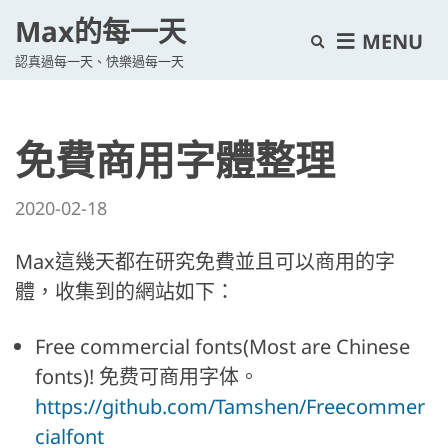
Max的每一天
E
MENU
認真過每一天、快樂過每一天
x
p
a
免費商用字體整理
n
d
s
2020-02-18
e
a
Max這幾天都在研究免費並且可以商用的字
r
體，收集到的網站如下：
c
h
Free commercial fonts(Most are Chinese
f
fonts)! 免费可商用字体。
o
https://github.com/Tamshen/Freecommer
r
cialfont
m