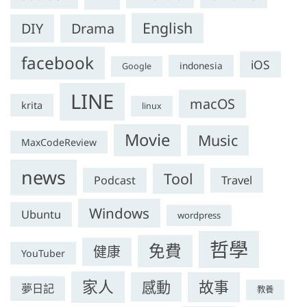
English
DIY
Drama
facebook
iOS
indonesia
Google
LINE
macOS
krita
linux
Movie
Music
MaxCodeReview
news
Tool
Travel
Podcast
Windows
Ubuntu
wordpress
哲學
免費
健康
YouTuber
家人
感動
故事
夢日記
教養