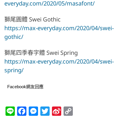
everyday.com/2020/05/masafont/
獅尾圓體 Swei Gothic
https://max-everyday.com/2020/04/swei-
gothic/
獅尾四季春字體 Swei Spring
https://max-everyday.com/2020/04/swei-
spring/
Facebook網友回應
Li
F
M
T
Si
C
n
a
e
w
n
o
e
c
ss
itt
a
p