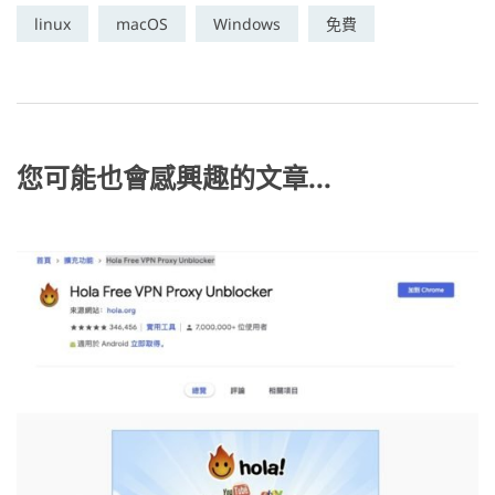
e
e
er
W
y
linux
macOS
Windows
免費
b
n
ei
Li
o
g
b
n
o
er
o
k
k
您可能也會感興趣的文章...