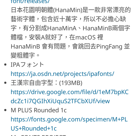
font/releases/
日本花園明朝體(HanaMin)是一款非常漂亮的
藝術字體，包含近十萬字，所以不必擔心缺
字，有分割成HanaMinA、HanaMinB兩個字
體檔，安裝A就好了，在macOS 裡
HanaMinB 會有問題，會跳回去PingFang 並
變粗體字。
IPAフォント
https://ja.osdn.net/projects/ipafonts/
王漢宗自由字型：(193MB)
https://drive.google.com/file/d/1eM7bpKC
dcZc1i7QGIhXiUquS2TFCbXUf/view
M PLUS Rounded 1c
https://fonts.google.com/specimen/M+PL
US+Rounded+1c