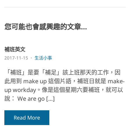
o
g
b
n
o
er
o
k
k
您可能也會感興趣的文章...
補班英文
2017-11-15
生活小事
「補班」是要「補足」該上班那天的工作，因
此用到 make up 這個片語，補班日就是 make-
up workday。像是這個星期六要補班，就可以
說： We are go […]
Read More