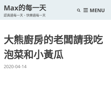
Max的每一天
E
MENU
認真過每一天、快樂過每一天
x
p
a
大熊廚房的老闆請我吃
n
d
s
泡菜和小黃瓜
e
a
2020-04-14
r
c
h
f
o
r
m