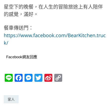
星空下的晚餐，在人生的冒險旅途上有人陪伴
的感覺，滿好。
餐車傳送門：
https://www.facebook.com/BearKitchen.truc
k/
Facebook網友回應
Li
F
M
T
Si
C
n
a
e
w
n
o
e
c
ss
itt
a
p
e
e
er
W
y
家人
b
n
ei
Li