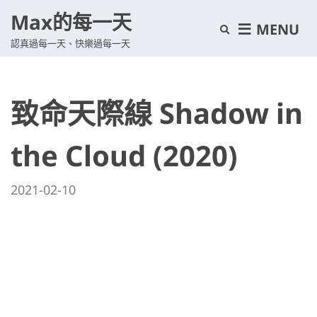
Max的每一天
E
MENU
認真過每一天、快樂過每一天
x
p
a
致命天際線 Shadow in
n
d
s
the Cloud (2020)
e
a
2021-02-10
r
c
h
f
o
r
m