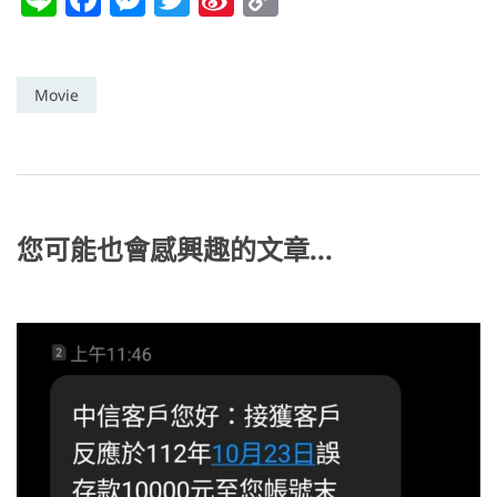
n
a
e
w
n
o
e
c
ss
itt
a
p
e
e
er
W
y
Movie
b
n
ei
Li
o
g
b
n
o
er
o
k
k
您可能也會感興趣的文章...