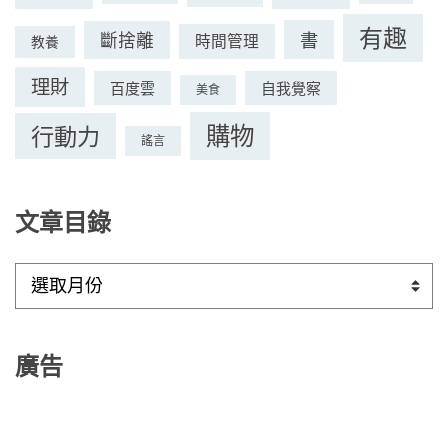
有趣
書
斷捨離
時間管理
教養
理財
百度雲
自我覺察
美食
購物
行動力
謠言
文章目錄
文
章
目
錄
廣告