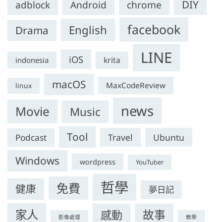
DIY
chrome
adblock
Android
facebook
English
Drama
LINE
iOS
krita
indonesia
macOS
MaxCodeReview
linux
news
Movie
Music
Tool
Travel
Ubuntu
Podcast
Windows
wordpress
YouTuber
哲學
免費
健康
夢日記
家人
感動
故事
影像處理
教學