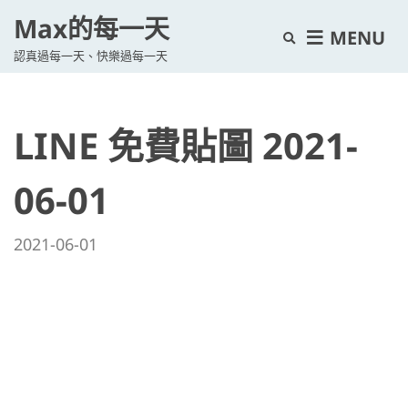
Max的每一天
E
MENU
認真過每一天、快樂過每一天
x
p
a
LINE 免費貼圖 2021-
n
d
s
06-01
e
a
2021-06-01
r
c
h
f
o
r
m