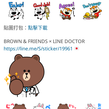
貼圖打包：
點擊下載
BROWN & FRIENDS × LINE DOCTOR
https://line.me/S/sticker/19961