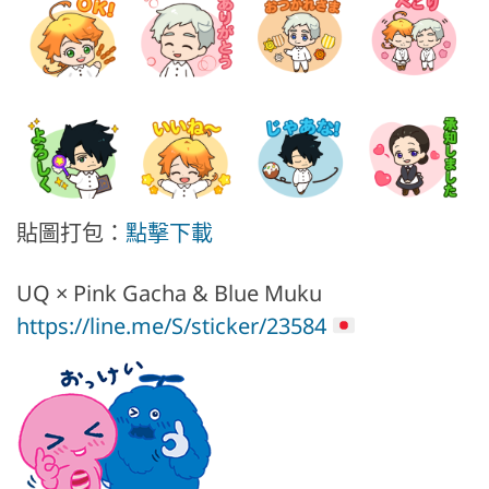
貼圖打包：
點擊下載
UQ × Pink Gacha & Blue Muku
https://line.me/S/sticker/23584