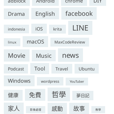
DIY
chrome
adblock
Android
facebook
English
Drama
LINE
iOS
krita
indonesia
macOS
MaxCodeReview
linux
news
Movie
Music
Tool
Travel
Ubuntu
Podcast
Windows
wordpress
YouTuber
哲學
免費
健康
夢日記
家人
感動
故事
影像處理
教學