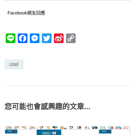
Facebook網友回應
Li
F
M
T
Si
C
n
a
e
w
n
o
e
c
ss
itt
a
p
e
e
er
W
y
LINE
b
n
ei
Li
o
g
b
n
o
er
o
k
k
您可能也會感興趣的文章...