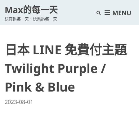
Max的每一天
E
MENU
認真過每一天、快樂過每一天
x
p
a
日本 LINE 免費付主題
n
d
s
Twilight Purple /
e
a
Pink & Blue
r
c
2023-08-01
h
f
o
r
m