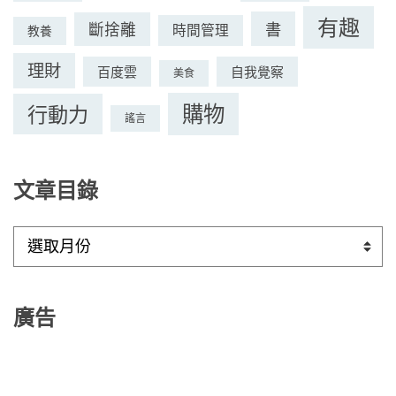
有趣
書
斷捨離
時間管理
教養
理財
百度雲
自我覺察
美食
購物
行動力
謠言
文章目錄
文
章
目
錄
廣告