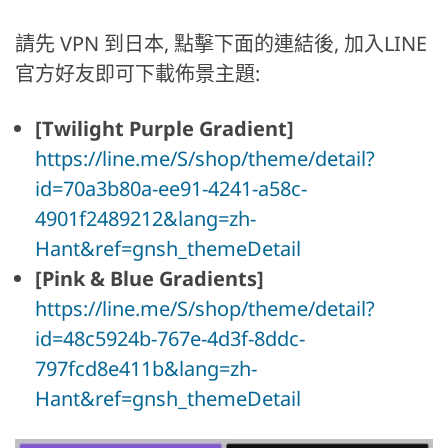
請先 VPN 到日本, 點擊下面的連結後, 加入LINE
官方好友即可下載佈景主題:
[Twilight Purple Gradient]
https://line.me/S/shop/theme/detail?
id=70a3b80a-ee91-4241-a58c-
4901f2489212&lang=zh-
Hant&ref=gnsh_themeDetail
[Pink & Blue Gradients]
https://line.me/S/shop/theme/detail?
id=48c5924b-767e-4d3f-8ddc-
797fcd8e411b&lang=zh-
Hant&ref=gnsh_themeDetail