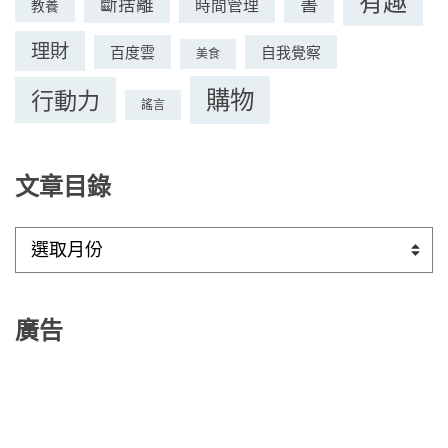
有趣
書
斷捨離
時間管理
教養
理財
百度雲
自我覺察
美食
購物
行動力
謠言
文章目錄
文
章
目
錄
廣告