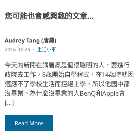
o
er
o
k
k
您可能也會感興趣的文章...
Audrey Tang (唐鳳)
2016-08-25
生活小事
今天的新聞在講唐鳳是個很聰明的人，要進行
政院去工作，8歲開始自學程式，在14歲時就因
適應不了學校生活而拒絕上學，所以他國中都
沒畢業。為什麼沒畢業的人BenQ和Apple會
[…]
Read More