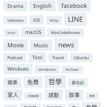
facebook
English
Drama
LINE
iOS
krita
indonesia
macOS
MaxCodeReview
linux
news
Movie
Music
Tool
Travel
Ubuntu
Podcast
Windows
wordpress
YouTuber
哲學
免費
健康
夢日記
家人
感動
故事
影像處理
教學