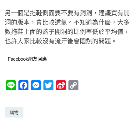
另一個是拖鞋側面要不要有洞洞，建議買有開
洞的版本，會比較透氣。不知道為什麼，大多
數拖鞋上面的蓋子開洞的比例率低於平均值，
也許大家比較沒有流汗後會悶熱的問題。
Facebook網友回應
Li
F
M
T
Si
C
n
a
e
w
n
o
e
c
ss
itt
a
p
e
e
er
W
y
購物
b
n
ei
Li
o
g
b
n