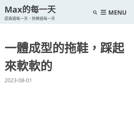
Max的每一天
E
MENU
認真過每一天、快樂過每一天
x
p
a
一體成型的拖鞋，踩起
n
d
s
來軟軟的
e
a
2023-08-01
r
c
h
f
o
r
m