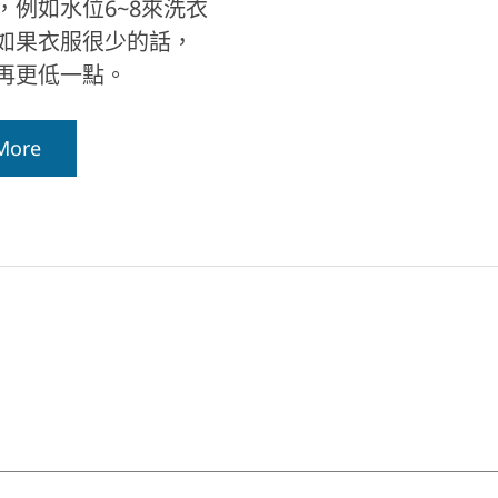
，例如水位6~8來洗衣
如果衣服很少的話，
再更低一點。
More