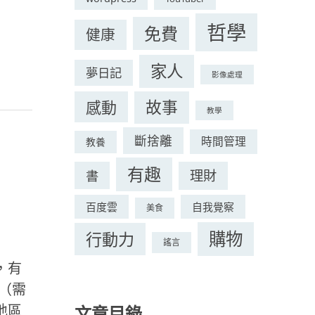
哲學
免費
健康
家人
夢日記
影像處理
感動
故事
教學
斷捨離
時間管理
教養
有趣
理財
書
百度雲
自我覺察
美食
購物
行動力
謠言
，有
on（需
地區
文章目錄