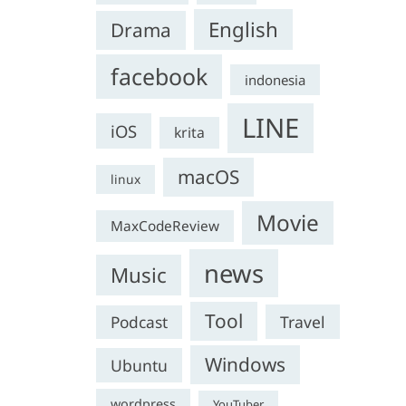
English
Drama
facebook
indonesia
LINE
iOS
krita
macOS
linux
Movie
MaxCodeReview
news
Music
Tool
Travel
Podcast
Windows
Ubuntu
wordpress
YouTuber