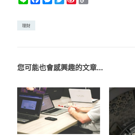
n
a
e
w
n
o
e
c
ss
itt
a
p
e
e
er
W
y
理財
b
n
ei
Li
o
g
b
n
o
er
o
k
k
您可能也會感興趣的文章...