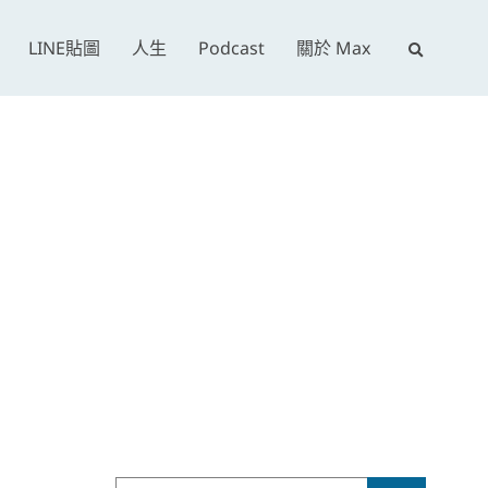
E
LINE貼圖
人生
Podcast
關於 Max
x
p
a
n
d
s
e
a
r
c
h
f
o
r
Search