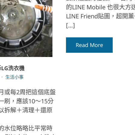
的LINE Mobile 也很大
LINE Friend貼圖，超開
[…]
Read More
LG洗衣機
生活小事
月或每2周把這個底盤
一刷，應該10～15分
以拆解＋清理＋還原
的水位略略比平常時