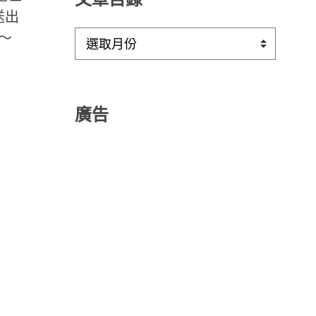
方送出
文
薰～
章
目
錄
廣告