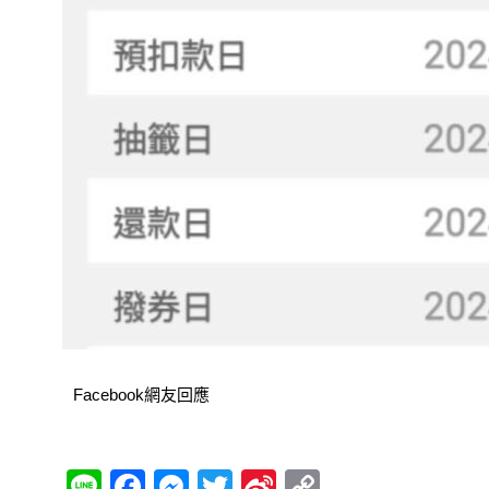
Facebook網友回應
Li
F
M
T
Si
C