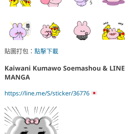
貼圖打包：
點擊下載
Kaiwani Kumawo Soemashou & LINE
MANGA
https://line.me/S/sticker/36776