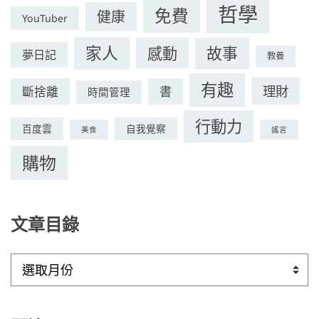
哲學
免費
健康
YouTuber
家人
感動
故事
夢日記
教養
有趣
理財
斷捨離
書
時間管理
行動力
百度雲
自我覺察
美食
謠言
購物
文章目錄
文
章
目
錄