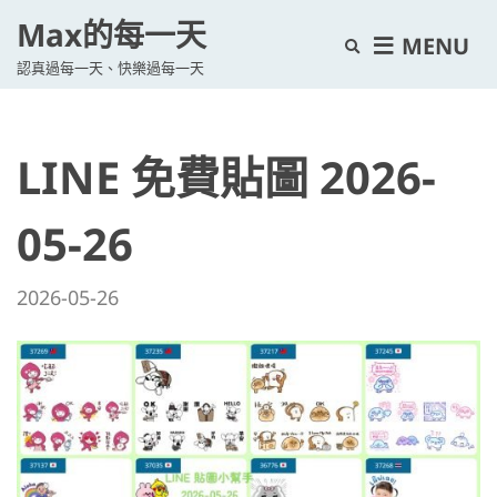
Max的每一天
E
MENU
認真過每一天、快樂過每一天
x
p
a
LINE 免費貼圖 2026-
n
d
s
05-26
e
a
2026-05-26
r
c
h
f
o
r
m