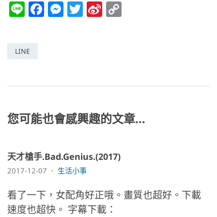
Li
F
M
T
Si
C
n
a
e
w
n
o
e
c
ss
itt
a
p
e
e
er
W
y
LINE
b
n
ei
Li
o
g
b
n
o
er
o
k
k
您可能也會感興趣的文章...
天才槍手.Bad.Genius.(2017)
2017-12-07
生活小事
看了一下，女配角好正哦。畫質也超好。下載
速度也超快。 字幕下載：