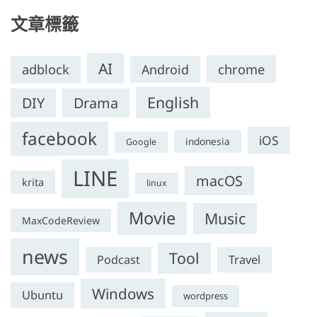
文章標籤
AI
chrome
adblock
Android
English
DIY
Drama
facebook
iOS
indonesia
Google
LINE
macOS
krita
linux
Movie
Music
MaxCodeReview
news
Tool
Travel
Podcast
Windows
Ubuntu
wordpress