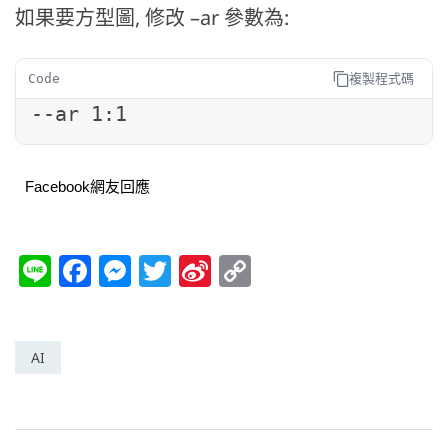
如果要方型圖, 修改 –ar 參數為:
複製程式碼
Code
--ar 1:1
Facebook網友回應
Li
F
M
T
Si
C
n
a
e
w
n
o
e
c
ss
itt
a
p
e
e
er
W
y
AI
b
n
ei
Li
o
g
b
n