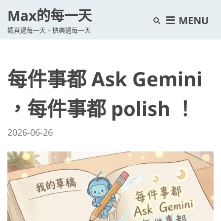
Max的每一天
E
MENU
認真過每一天、快樂過每一天
x
p
a
每件事都 Ask Gemini
n
d
s
，每件事都 polish ！
e
a
2026-06-26
r
c
h
f
o
r
m