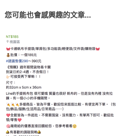
o
er
o
k
k
您可能也會感興趣的文章...