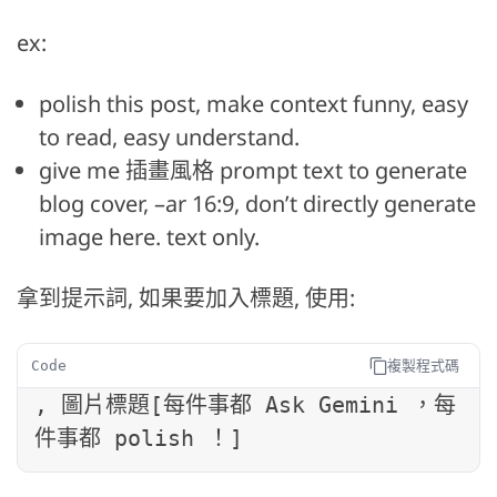
ex:
polish this post, make context funny, easy
to read, easy understand.
give me 插畫風格 prompt text to generate
blog cover, –ar 16:9, don’t directly generate
image here. text only.
拿到提示詞, 如果要加入標題, 使用:
複製程式碼
Code
, 圖片標題[每件事都 Ask Gemini ，每
件事都 polish ！]