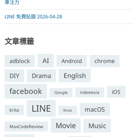
專注力
LINE 免費貼圖 2026-04-28
文章標籤
AI
adblock
Android
chrome
English
DIY
Drama
facebook
iOS
indonesia
Google
LINE
macOS
krita
linux
Movie
Music
MaxCodeReview