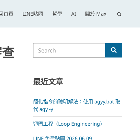
E
回首頁
LINE貼圖
哲學
AI
關於 Max
x
p
a
Search
n
審查
Search
for:
d
s
e
最近文章
a
r
c
簡化指令的聰明解法：使用 agyy.bat 取
h
代 agy -y
f
o
迴圈工程（Loop Engineering）
r
LINE 免費貼圖 2026-06-09