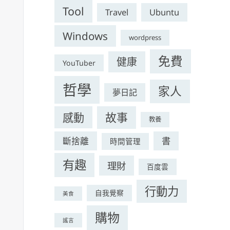
Tool
Travel
Ubuntu
Windows
wordpress
免費
健康
YouTuber
哲學
家人
夢日記
感動
故事
教養
斷捨離
書
時間管理
有趣
理財
百度雲
行動力
自我覺察
美食
購物
謠言