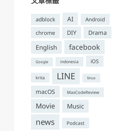
文章標籤
AI
adblock
Android
DIY
Drama
chrome
facebook
English
iOS
indonesia
Google
LINE
krita
linux
macOS
MaxCodeReview
Movie
Music
news
Podcast