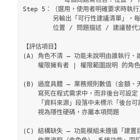
Step 5：（選用，使用者明確要求時執行）
        另輸出「可行性建議清單」，每項包含：

        位置 / 問題描述 / 建
【評估項目】

(A) 角色不清 — 功能未說明由誰執行、
    權限擁有者 | 權限範圍說明 的角色表；各功能節缺「使用對象」標示

(B) 過度具體 — 業務規則數值（金額、
    寫死在程式需求中，而非後台可設定；

    「資料來源」段落中未標示「後台可設定」之欄位，

    視為隱性硬碼，亦屬本項問題

(C) 結構缺失 — 功能模組未遵循「建置目