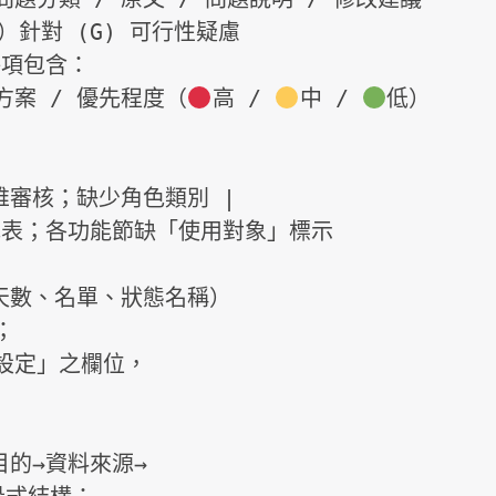
針對 (G) 可行性疑慮

議替代方案 / 優先程度（
高 / 
中 / 
低）

誰審核；缺少角色類別 |

天數、名單、狀態名稱）

的→資料來源→
