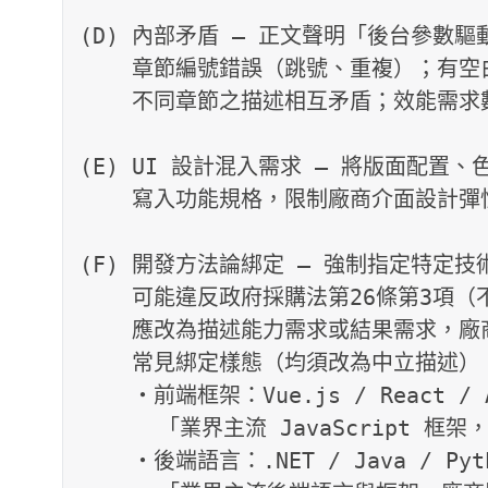
(D) 內部矛盾 — 正文聲明「後台參數
    章節編號錯誤（跳號、重複）；有空白占位符；

    不同章節之描述相互矛盾；效能需求數值與量體基準不一致

(E) UI 設計混入需求 — 將版面配置
    寫入功能規格，限制廠商介面設計彈性

(F) 開發方法論綁定 — 強制指定特定
    可能違反政府採購法第26條第3項（不得限制競爭）；

    應改為描述能力需求或結果需求，廠商於服務建議書中說明選用方案。

    常見綁定樣態（均須改為中立描述）：

    ・前端框架：Vue.js / React / Angular 等 →

      「業界主流 JavaScript 框架，支援 SPA，需處於有效維護期（非EOL）」

    ・後端語言：.NET / Java / Python / Go 等 →
