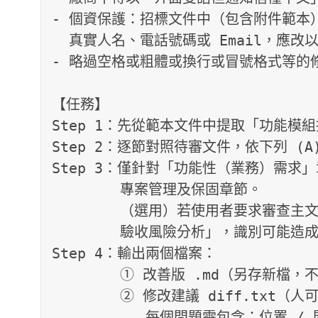
- 個資保護：招標文件中（包含附件範本）
  真實人名、電話號碼或 Email，應改以○○○或佔位符取代。

- 略過空格或粗體或換行或冒號格式等的修
【任務】

Step 1：先從範本文件中提取「功能模
Step 2：逐節對照待審文件，依下列 (A
Step 3：僅針對「功能性（業務）需求
        專案管理及保固章節。

        （選用）若使用者要求審查主文件，則另輸出「主文件業務邏輯與

        驗收風險分析」，識別可能造成驗收爭議的條款。

Step 4：輸出兩個檔案：

        ① 改善版 .md（另存新檔，不覆蓋原檔）

        ② 修改建議 diff.txt（人可讀格式，非 git diff）：

           每個問題需包含：位置 / 問題分類 / 原文 / 問題說明 / 修改建議
