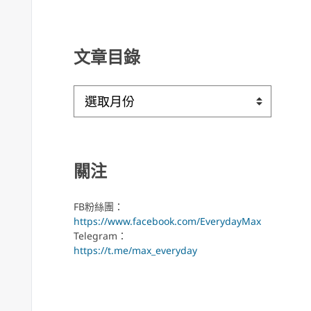
文章目錄
文
章
目
錄
關注
FB粉絲團：
https://www.facebook.com/EverydayMax
Telegram：
https://t.me/max_everyday