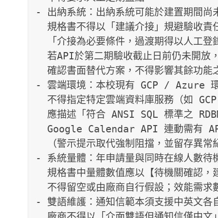
- 出納系統：出納系統可能於建置期間尚未提
  規格書不得以「建議介接」規避驗收責任，應明定

  「介接為必要條件，過渡期得以人工登錄替代，惟須於驗收前完成；

  若API於第二期驗收截止日前仍未開放，雙方應於第一期驗收後30日內

  確認書面替代方案，不得影響其餘功能之驗收時程」。

- 雲端環境：本校現有 GCP / Azure 
  不得指定特定雲端資料庫服務（如 GCP CloudSQL）；

  應描述「符合 ANSI SQL 標準之 RDBMS，相容 GCP / Azure / 地端環境」。

  Google Calendar API 連動需有 API 失敗之降級策略

  （警示提示取代強制阻擋，並留存異常紀錄）。

- 系統量體：年申請量與同時在線人數待機
  規格書中量體數值應以【待機關確認，建議基準：XXX】佔位，

  不得留空或由廠商自行假設；效能需求數字應與量體基準一致。

- 雙語維護：通知信範本須支援中英文各自
  廠商不得以「介面雙語但通知信僅中文」通過驗收。
