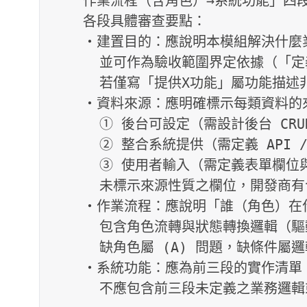
    作業流程（含角色）→系統功能」四段式結構；

    各段具體審查要點：

    ・建置目的：應說明本模組解決什麼業務問題，

      並可作為驗收範圍界定依據（「定義驗收標準是什麼」）；

      若僅寫「提供X功能」屬功能描述非目的陳述，仍屬缺失。

    ・資料來源：應明確標示每類資料的來源性質：

      ① 後台可設定（需設計後台 CRUD 介面，不得 hardcode）

      ② 整合系統提供（需定義 API / SSO 介接介面）

      ③ 使用者輸入（需定義表單欄位與驗證規則）

      未標示來源性質之欄位，開發商有合理依據將其寫死。

    ・作業流程：應說明「誰（角色）在什麼條件下觸發什麼動作」，

      包含角色流轉與狀態轉換邏輯（驅動 State Machine 與 RBAC 設計）；

      缺角色屬 (A) 問題，缺條件屬邏輯空白。

    ・系統功能：應為前三段的實作清單，

      不應包含前三段未定義之業務邏輯或數值
