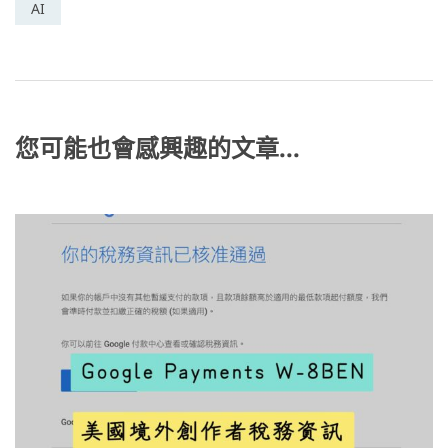
e
e
er
W
y
AI
b
n
ei
Li
o
g
b
n
o
er
o
k
k
您可能也會感興趣的文章...