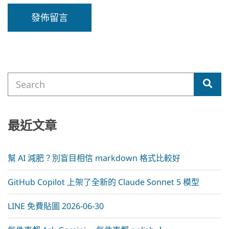
A
l
t
e
Search
r
Sea
for:
n
a
t
i
最近文章
v
e
:
幫 AI 減肥？別盲目相信 markdown 格式比較好
GitHub Copilot 上架了全新的 Claude Sonnet 5 模型
LINE 免費貼圖 2026-06-30