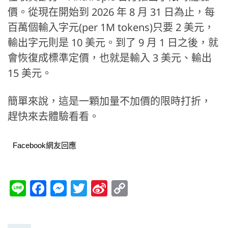
價。從現在開始到 2026 年 8 月 31 日為止，每
百萬個輸入字元(per 1M tokens)只要 2 美元，
輸出字元則是 10 美元。到了 9 月 1 日之後，就
會恢復成標準定價，也就是輸入 3 美元、輸出
15 美元。
簡單來說，這是一顆加量不加價的限時打折，
趕快來去體驗看看。
Facebook網友回應
Li
F
M
T
Si
C
n
a
e
w
n
o
e
c
ss
itt
a
p