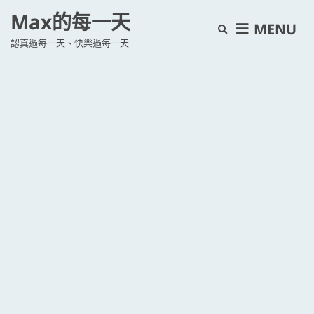
Max的每一天
E
MENU
認真過每一天、快樂過每一天
x
p
a
n
d
s
e
a
r
c
h
f
o
r
m