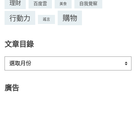
理財
百度雲
自我覺察
美食
購物
行動力
謠言
文章目錄
文
章
目
錄
廣告