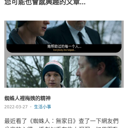
k
您可能也會感興趣的文章...
蜘蛛人裡梅姨的精神
2022-03-27
生活小事
最近看了《蜘蛛人：無家日》查了一下網友們