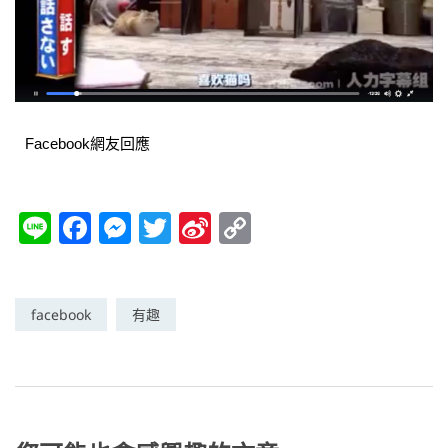
Facebook網友回應
Li
F
M
T
Si
C
n
a
e
w
n
o
e
c
ss
itt
a
p
e
e
er
W
y
facebook
有趣
b
n
ei
Li
o
g
b
n
o
er
o
k