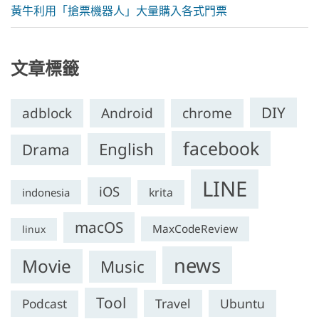
黃牛利用「搶票機器人」大量購入各式門票
文章標籤
DIY
chrome
adblock
Android
facebook
English
Drama
LINE
iOS
krita
indonesia
macOS
MaxCodeReview
linux
news
Movie
Music
Tool
Travel
Ubuntu
Podcast