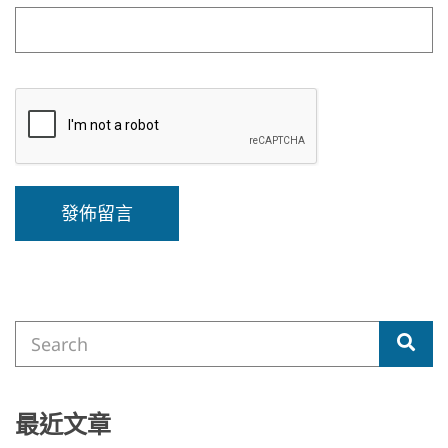
A
l
t
e
Search
r
Sea
for:
n
a
t
i
最近文章
v