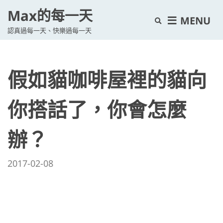
Max的每一天
E
MENU
認真過每一天、快樂過每一天
x
p
a
假如貓咖啡屋裡的貓向
n
d
s
你搭話了，你會怎麼
e
a
辦？
r
c
2017-02-08
h
f
o
r
m