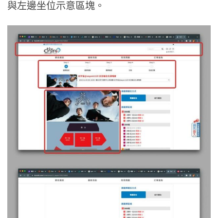
與左邊坐位示意區塊。