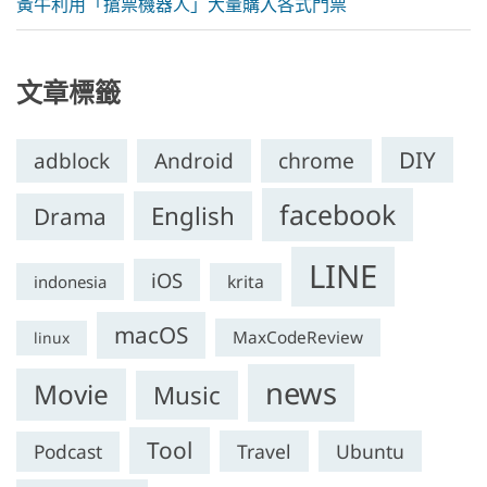
黃牛利用「搶票機器人」大量購入各式門票
文章標籤
DIY
chrome
adblock
Android
facebook
English
Drama
LINE
iOS
krita
indonesia
macOS
MaxCodeReview
linux
news
Movie
Music
Tool
Travel
Ubuntu
Podcast