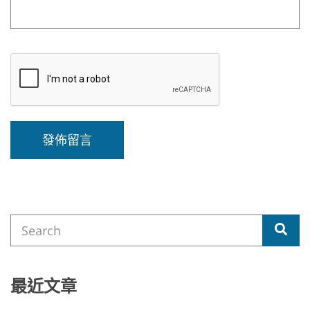
A
l
t
e
Search
r
Sea
for:
n
a
t
i
最近文章
v
e