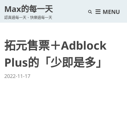
Max的每一天
E
MENU
認真過每一天、快樂過每一天
x
p
a
拓元售票＋Adblock
n
d
s
Plus的「少即是多」
e
a
2022-11-17
r
c
h
f
o
r
m