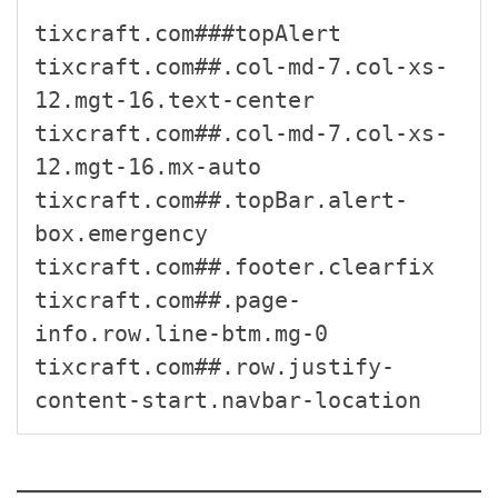
tixcraft.com###topAlert

tixcraft.com##.col-md-7.col-xs-
12.mgt-16.text-center

tixcraft.com##.col-md-7.col-xs-
12.mgt-16.mx-auto

tixcraft.com##.topBar.alert-
box.emergency

tixcraft.com##.footer.clearfix

tixcraft.com##.page-
info.row.line-btm.mg-0

tixcraft.com##.row.justify-
content-start.navbar-location