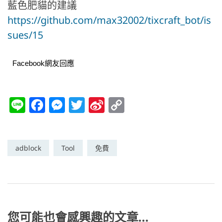
藍色肥貓的建議
https://github.com/max32002/tixcraft_bot/is
sues/15
Facebook網友回應
Li
F
M
T
Si
C
n
a
e
w
n
o
e
c
ss
itt
a
p
e
e
er
W
y
adblock
Tool
免費
b
n
ei
Li
o
g
b
n
o
er
o
k
k
您可能也會感興趣的文章...