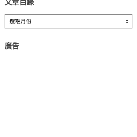
文章目錄
文
章
目
錄
廣告