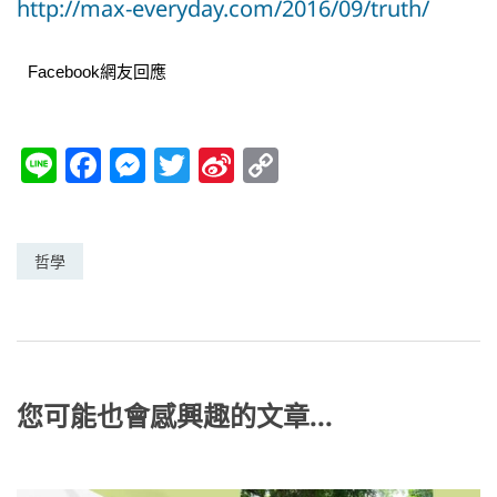
http://max-everyday.com/2016/09/truth/
Facebook網友回應
Li
F
M
T
Si
C
n
a
e
w
n
o
e
c
ss
itt
a
p
e
e
er
W
y
哲學
b
n
ei
Li
o
g
b
n
o
er
o
k
k
您可能也會感興趣的文章...