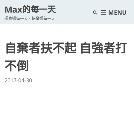
Max的每一天
E
MENU
認真過每一天、快樂過每一天
x
p
a
自棄者扶不起 自強者打
n
d
s
不倒
e
a
2017-04-30
r
c
h
f
o
r
m