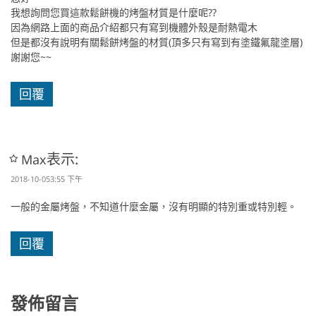
我想詢問您買這款鬆餅機的烤盤材質是什麼呢??
因為網路上面的商品介紹都只有寫到機體外殼是耐熱電木
但是都沒有說明有關鬆餅烤盤的材質(頂多只有寫到有塗鐵氟龍塗層)
謝謝您~~
回覆
表示:
Max
2018-10-053:55 下午
一般的金屬烤盤，不知道什麼金屬，沒有明顯的特別重或特別輕。
回覆
發佈留言