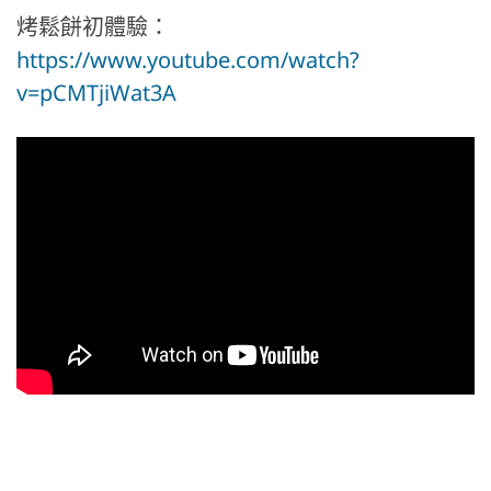
烤鬆餅初體驗：
https://www.youtube.com/watch?
v=pCMTjiWat3A