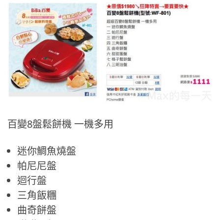
百變8盤鬆餅機 一機多用
迷你鯛魚燒盤
帕尼尼盤
迴行盤
三角飯糰
曲奇餅盤