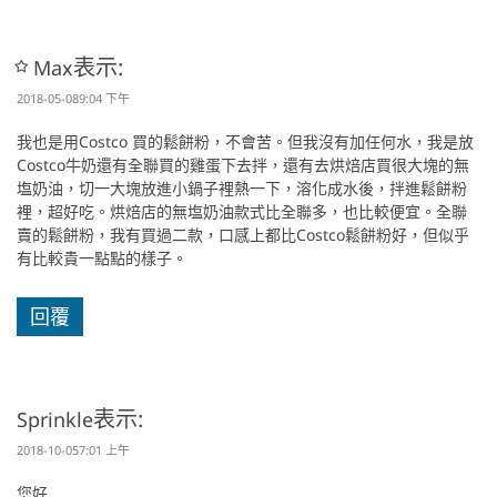
表示:
Max
2018-05-089:04 下午
我也是用Costco 買的鬆餅粉，不會苦。但我沒有加任何水，我是放
Costco牛奶還有全聯買的雞蛋下去拌，還有去烘焙店買很大塊的無
塩奶油，切一大塊放進小鍋子裡熱一下，溶化成水後，拌進鬆餅粉
裡，超好吃。烘焙店的無塩奶油款式比全聯多，也比較便宜。全聯
賣的鬆餅粉，我有買過二款，口感上都比Costco鬆餅粉好，但似乎
有比較貴一點點的樣子。
回覆
表示:
Sprinkle
2018-10-057:01 上午
您好