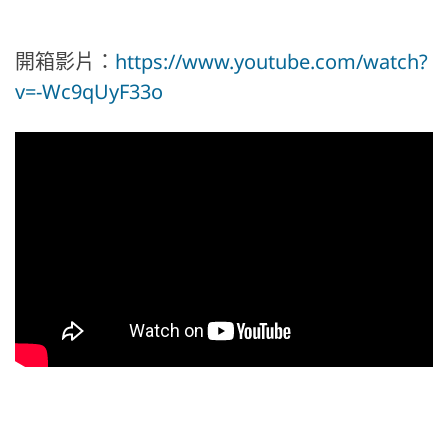
開箱影片：
https://www.youtube.com/watch?
v=-Wc9qUyF33o