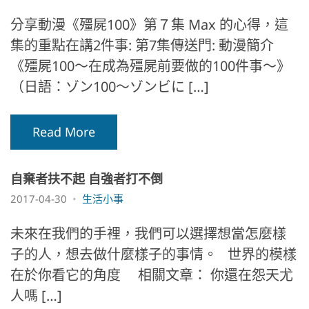
分享動漫《殭屍100》第７集 Max 的心得，這
集的重點在講2件事: 第7集傳送門: 動漫簡介
《殭屍100～在成為殭屍前要做的100件事～》
（日語：ゾン100～ゾンビに […]
Read More
自棄者扶不起 自強者打不倒
2017-04-30
生活小事
未來在我們的手裡，我們可以選擇想當怎麼樣
子的人，想去做什麼樣子的事情。 世界的模樣
在於你看它的角度 相關文章： 你還在怨天尤
人嗎 […]