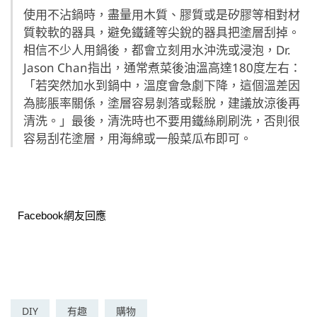
使用不沾鍋時，盡量用木質、膠質或是矽膠等相對材
質較軟的器具，避免鐵鏟等尖銳的器具把塗層刮掉。
相信不少人用鍋後，都會立刻用水沖洗或浸泡，Dr.
Jason Chan指出，通常煮菜後油溫高達180度左右：
「若突然加水到鍋中，溫度會急劇下降，這個溫差因
為膨脹率關係，塗層容易剝落或鬆脫，建議放涼後再
清洗。」最後，清洗時也不要用鐵絲刷刷洗，否則很
容易刮花塗層，用海綿或一般菜瓜布即可。
Facebook網友回應
DIY
有趣
購物