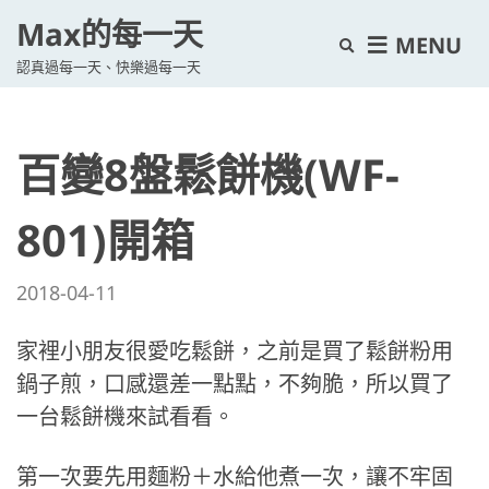
Max的每一天
E
MENU
認真過每一天、快樂過每一天
x
p
a
百變8盤鬆餅機(WF-
n
d
s
801)開箱
e
a
2018-04-11
r
c
家裡小朋友很愛吃鬆餅，之前是買了鬆餅粉用
h
鍋子煎，口感還差一點點，不夠脆，所以買了
f
一台鬆餅機來試看看。
o
r
第一次要先用麵粉＋水給他煮一次，讓不牢固
m