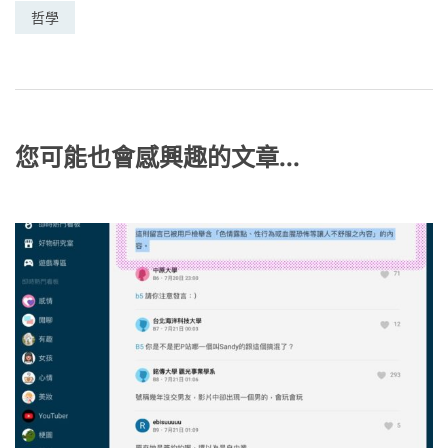
e
e
er
W
y
哲學
b
n
ei
Li
o
g
b
n
o
er
o
k
k
您可能也會感興趣的文章...