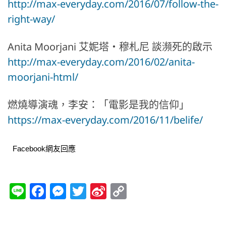
http://max-everyday.com/2016/07/follow-the-
right-way/
Anita Moorjani 艾妮塔‧穆札尼 談瀕死的啟示
http://max-everyday.com/2016/02/anita-
moorjani-html/
燃燒導演魂，李安：「電影是我的信仰」
https://max-everyday.com/2016/11/belife/
Facebook網友回應
Li
F
M
T
Si
C
n
a
e
w
n
o
e
c
ss
itt
a
p