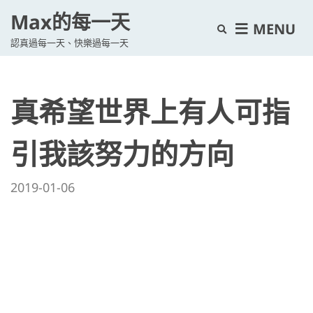
Max的每一天
E
MENU
認真過每一天、快樂過每一天
x
p
a
真希望世界上有人可指
n
d
s
引我該努力的方向
e
a
2019-01-06
r
c
h
f
o
r
m