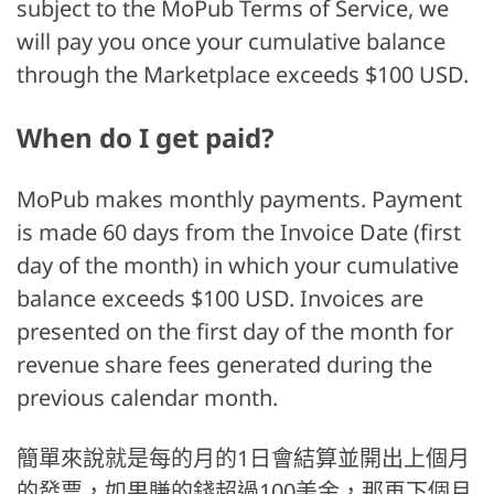
subject to the MoPub Terms of Service, we
will pay you once your cumulative balance
through the Marketplace exceeds $100 USD.
When do I get paid?
MoPub makes monthly payments. Payment
is made 60 days from the Invoice Date (first
day of the month) in which your cumulative
balance exceeds $100 USD. Invoices are
presented on the first day of the month for
revenue share fees generated during the
previous calendar month.
簡單來說就是每的月的1日會結算並開出上個月
的發票，如果賺的錢超過100美金，那再下個月