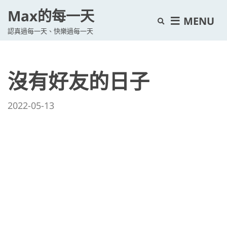
Max的每一天
E
MENU
認真過每一天、快樂過每一天
x
p
a
沒有好友的日子
n
d
s
2022-05-13
e
a
r
c
h
f
o
r
m