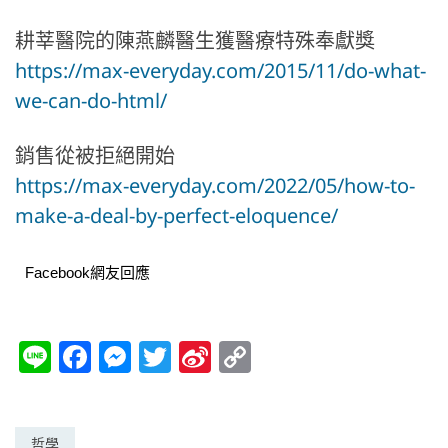
耕莘醫院的陳燕麟醫生獲醫療特殊奉獻獎
https://max-everyday.com/2015/11/do-what-
we-can-do-html/
銷售從被拒絕開始
https://max-everyday.com/2022/05/how-to-
make-a-deal-by-perfect-eloquence/
Facebook網友回應
Li
F
M
T
Si
C
n
a
e
w
n
o
e
c
ss
itt
a
p
哲學