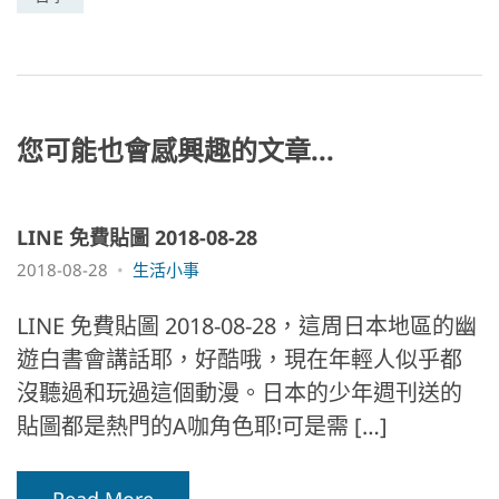
e
e
er
W
y
b
n
ei
Li
o
g
b
n
o
er
o
k
k
您可能也會感興趣的文章...
LINE 免費貼圖 2018-08-28
2018-08-28
生活小事
LINE 免費貼圖 2018-08-28，這周日本地區的幽
遊白書會講話耶，好酷哦，現在年輕人似乎都
沒聽過和玩過這個動漫。日本的少年週刊送的
貼圖都是熱門的A咖角色耶!可是需 […]