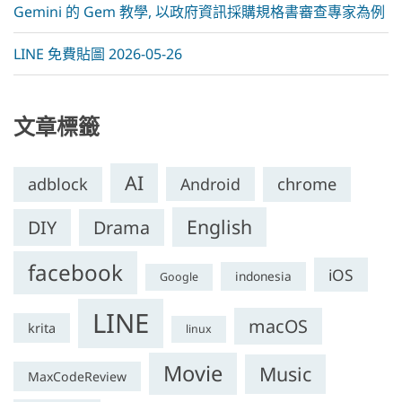
Gemini 的 Gem 教學, 以政府資訊採購規格書審查專家為例
LINE 免費貼圖 2026-05-26
文章標籤
AI
adblock
Android
chrome
English
DIY
Drama
facebook
iOS
indonesia
Google
LINE
macOS
krita
linux
Movie
Music
MaxCodeReview