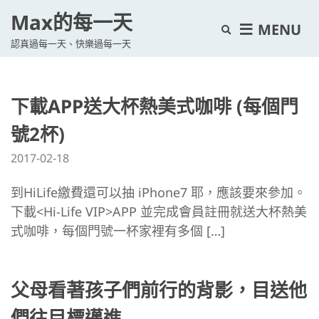
Max的每一天
E
MENU
認真過每一天、快樂過每一天
x
p
a
下載APP送大杯熱美式咖啡 (每個門
n
d
號2杯)
s
2017-02-18
e
a
到HiLife繳費還可以抽 iPhone7 耶，應該要來參加。
r
下載<Hi-Life VIP>APP 並完成會員註冊就送大杯熱美
c
式咖啡，每個門號一杯家裡有多個 […]
h
f
o
父母看著孩子們前行的背影，目送他
r
們往目標邁進
m